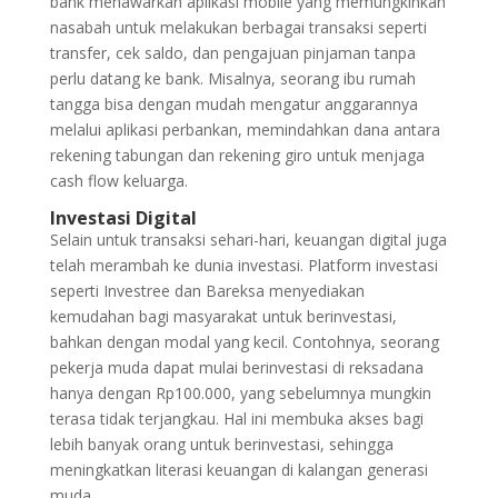
bank menawarkan aplikasi mobile yang memungkinkan
nasabah untuk melakukan berbagai transaksi seperti
transfer, cek saldo, dan pengajuan pinjaman tanpa
perlu datang ke bank. Misalnya, seorang ibu rumah
tangga bisa dengan mudah mengatur anggarannya
melalui aplikasi perbankan, memindahkan dana antara
rekening tabungan dan rekening giro untuk menjaga
cash flow keluarga.
Investasi Digital
Selain untuk transaksi sehari-hari, keuangan digital juga
telah merambah ke dunia investasi. Platform investasi
seperti Investree dan Bareksa menyediakan
kemudahan bagi masyarakat untuk berinvestasi,
bahkan dengan modal yang kecil. Contohnya, seorang
pekerja muda dapat mulai berinvestasi di reksadana
hanya dengan Rp100.000, yang sebelumnya mungkin
terasa tidak terjangkau. Hal ini membuka akses bagi
lebih banyak orang untuk berinvestasi, sehingga
meningkatkan literasi keuangan di kalangan generasi
muda.