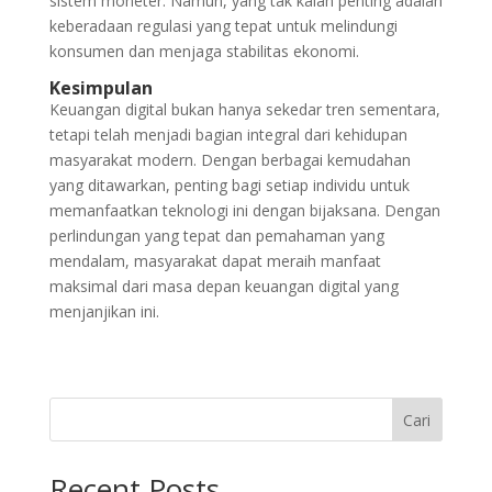
sistem moneter. Namun, yang tak kalah penting adalah
keberadaan regulasi yang tepat untuk melindungi
konsumen dan menjaga stabilitas ekonomi.
Kesimpulan
Keuangan digital bukan hanya sekedar tren sementara,
tetapi telah menjadi bagian integral dari kehidupan
masyarakat modern. Dengan berbagai kemudahan
yang ditawarkan, penting bagi setiap individu untuk
memanfaatkan teknologi ini dengan bijaksana. Dengan
perlindungan yang tepat dan pemahaman yang
mendalam, masyarakat dapat meraih manfaat
maksimal dari masa depan keuangan digital yang
menjanjikan ini.
Cari
Recent Posts