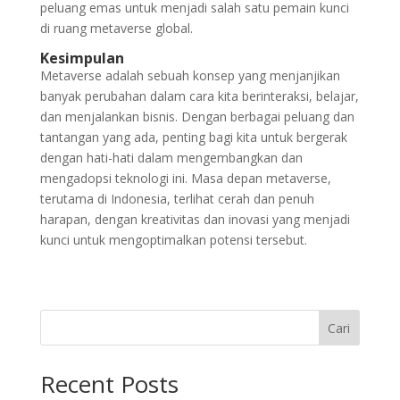
peluang emas untuk menjadi salah satu pemain kunci
di ruang metaverse global.
Kesimpulan
Metaverse adalah sebuah konsep yang menjanjikan
banyak perubahan dalam cara kita berinteraksi, belajar,
dan menjalankan bisnis. Dengan berbagai peluang dan
tantangan yang ada, penting bagi kita untuk bergerak
dengan hati-hati dalam mengembangkan dan
mengadopsi teknologi ini. Masa depan metaverse,
terutama di Indonesia, terlihat cerah dan penuh
harapan, dengan kreativitas dan inovasi yang menjadi
kunci untuk mengoptimalkan potensi tersebut.
Cari
Recent Posts