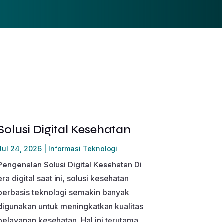
Solusi Digital Kesehatan
Jul 24, 2026
|
Informasi Teknologi
Pengenalan Solusi Digital Kesehatan Di
era digital saat ini, solusi kesehatan
berbasis teknologi semakin banyak
digunakan untuk meningkatkan kualitas
pelayanan kesehatan. Hal ini terutama