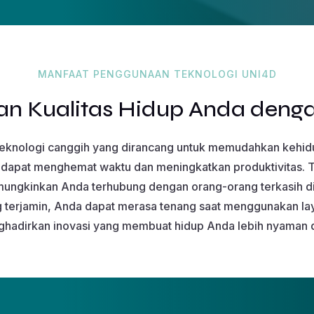
MANFAAT PENGGUNAAN TEKNOLOGI UNI4D
an Kualitas Hidup Anda den
eknologi canggih yang dirancang untuk memudahkan kehidup
a dapat menghemat waktu dan meningkatkan produktivitas. 
emungkinkan Anda terhubung dengan orang-orang terkasih di 
g terjamin, Anda dapat merasa tenang saat menggunakan l
hadirkan inovasi yang membuat hidup Anda lebih nyaman d