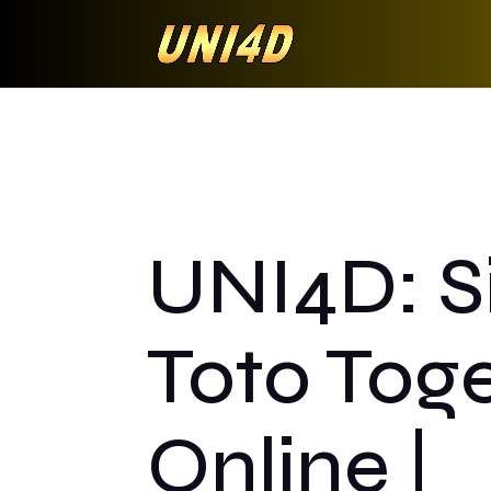
UNI4D: S
Toto Toge
Online |