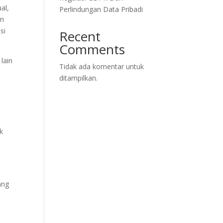
al,
Perlindungan Data Pribadi
an
si
Recent
Comments
lain
Tidak ada komentar untuk
ditampilkan.
k
ang