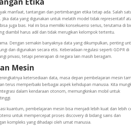
angan Etika
k manfaat, tantangan dan pertimbangan etika tetap ada. Salah satu
. Jika data yang digunakan untuk melatih model tidak representatif at
isa juga bias. Hal ini bisa memiliki konsekuensi serius, terutama di b
g diambil harus adil dan tidak merugikan kelompok tertentu.
n utama. Dengan semakin banyaknya data yang dikumpulkan, penting un
ngi dan digunakan secara etis. Keberadaan regulasi seperti GDPR di
gi privasi, tetapi penerapan di negara lain masih beragam.
an Mesin
eningkatnya ketersediaan data, masa depan pembelajaran mesin ta
 akan terus memperbaiki berbagai aspek kehidupan manusia. Kita mung
erintegrasi dalam kendaraan otonom, memungkinkan mobil untuk
inggi.
si kuantum, pembelajaran mesin bisa menjadi lebih kuat dan lebih c
potensi untuk mempercepat proses discovery di bidang sains dan
ngan kompleks yang dihadapi oleh umat manusia.