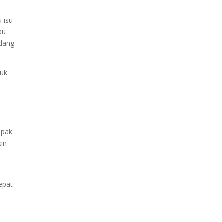
 isu
au
idang
tuk
mpak
kin
epat