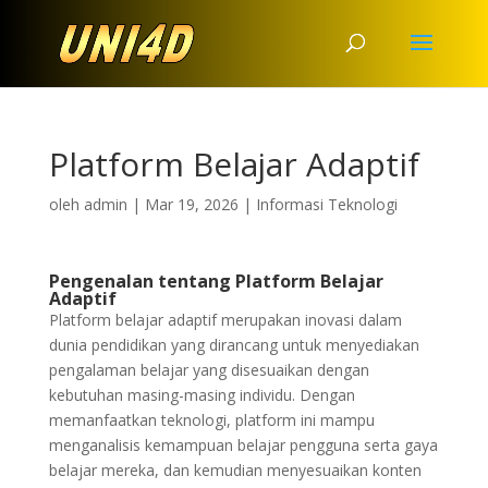
Platform Belajar Adaptif
oleh
admin
|
Mar 19, 2026
|
Informasi Teknologi
Pengenalan tentang Platform Belajar
Adaptif
Platform belajar adaptif merupakan inovasi dalam
dunia pendidikan yang dirancang untuk menyediakan
pengalaman belajar yang disesuaikan dengan
kebutuhan masing-masing individu. Dengan
memanfaatkan teknologi, platform ini mampu
menganalisis kemampuan belajar pengguna serta gaya
belajar mereka, dan kemudian menyesuaikan konten